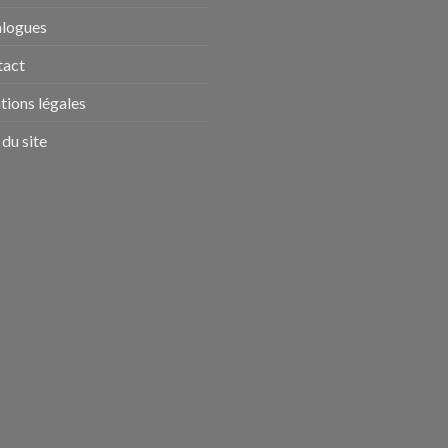
alogues
tact
ions légales
 du site