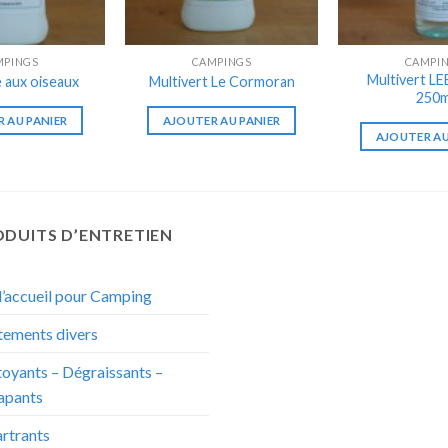
MPINGS
CAMPINGS
CAMPI
Multivert L
le aux oiseaux
Multivert Le Cormoran
250m
 AU PANIER
AJOUTER AU PANIER
AJOUTER AU
DUITS D’ENTRETIEN
d’accueil pour Camping
tements divers
oyants – Dégraissants –
apants
rtrants