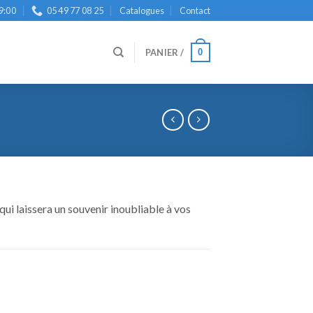
9:00
05 49 77 08 25
Catalogues
Contact
0
PANIER /
ui laissera un souvenir inoubliable à vos