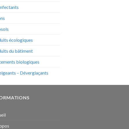
nfectants
ons
sols
uits écologiques
uits du bâtiment
tements biologiques
igeants – Déverglaçants
FORMATIONS
eil
ropos