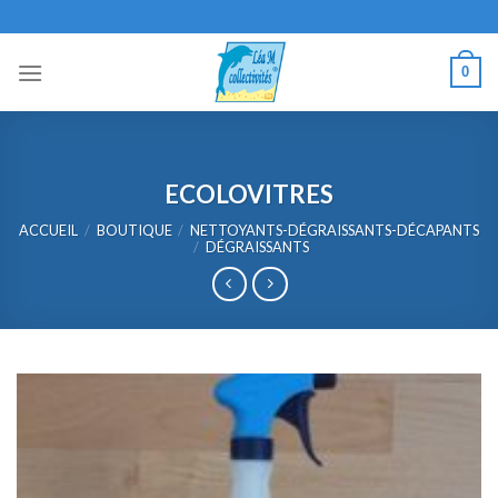
Skip
to
content
0
ECOLOVITRES
ACCUEIL
/
BOUTIQUE
/
NETTOYANTS-DÉGRAISSANTS-DÉCAPANTS
/
DÉGRAISSANTS