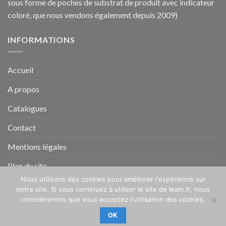
sous forme de poches de substrat de produit avec indicateur
coloré, que nous vendons également depuis 2009)
INFORMATIONS
Accueil
A propos
Catalogues
Contact
Mentions légales
Plan du site
Nous utilisons des cookies pour améliorer l'expérience sur
notre site. Si vous continuez à utiliser le site de leam.fr, nous
ACCUEIL
A PROPOS
CATALOGUES
CONTACT
considérerons que vous acceptez l'utilisation des cookies.
MENTIONS LÉGALES
PLAN DU SITE
OK
Copyright 2021 ©
Léa M Collectivités