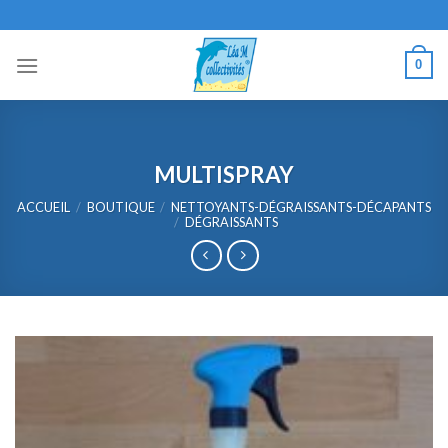
Skip
to
content
0
MULTISPRAY
ACCUEIL
/
BOUTIQUE
/
NETTOYANTS-DÉGRAISSANTS-DÉCAPANTS
/
DÉGRAISSANTS