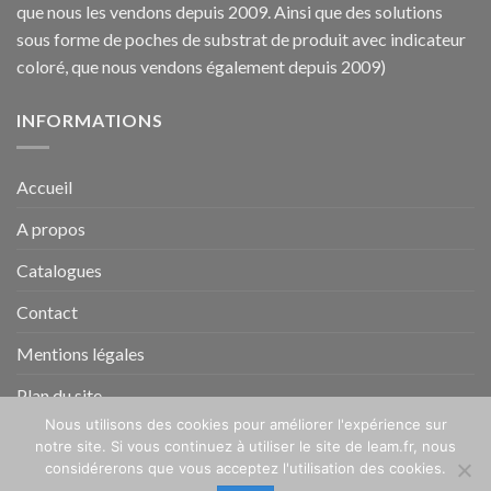
que nous les vendons depuis 2009. Ainsi que des solutions
sous forme de poches de substrat de produit avec indicateur
coloré, que nous vendons également depuis 2009)
INFORMATIONS
Accueil
A propos
Catalogues
Contact
Mentions légales
Plan du site
Nous utilisons des cookies pour améliorer l'expérience sur
notre site. Si vous continuez à utiliser le site de leam.fr, nous
ACCUEIL
A PROPOS
CATALOGUES
CONTACT
considérerons que vous acceptez l'utilisation des cookies.
MENTIONS LÉGALES
PLAN DU SITE