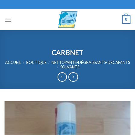
Skip
to
content
0
CARBNET
ACCUEIL
/
BOUTIQUE
/
NETTOYANTS-DÉGRAISSANTS-DÉCAPANTS
/
SOLVANTS