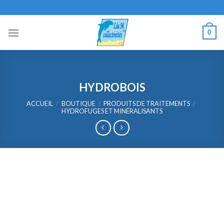
Skip
to
content
0
HYDROBOIS
ACCUEIL
/
BOUTIQUE
/
PRODUITS DE TRAITEMENTS
/
HYDROFUGES ET MINÉRALISANTS