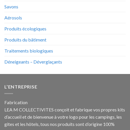
Savons
Aérosols
Produits écologiques
Produits du bâtiment
Traitements biologiques
Déneigeants – Déverglaçants
L’ENTREPRISE
Fabrication
LEA M COLLECTIVITES conçoit et fabrique vos propres
kits
d’accueil et de bienvenue à votre logo pour les campings
, les
gites et les hôtels, tous nos produits sont d’origine 100%