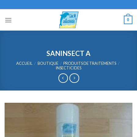
Skip
to
content
0
SANINSECT A
ACCUEIL
/
BOUTIQUE
/
PRODUITS DE TRAITEMENTS
/
INSECTICIDES