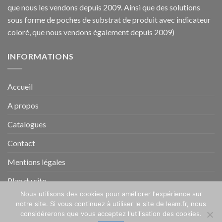
que nous les vendons depuis 2009. Ainsi que des solutions
sous forme de poches de substrat de produit avec indicateur
coloré, que nous vendons également depuis 2009)
INFORMATIONS
Accueil
A propos
Catalogues
Contact
Mentions légales
Plan du site
Nous utilisons des cookies pour améliorer l'expérience sur
notre site. Si vous continuez à utiliser le site de leam.fr, nous
ACCUEIL
A PROPOS
CATALOGUES
CONTACT
considérerons que vous acceptez l'utilisation des cookies.
MENTIONS LÉGALES
PLAN DU SITE