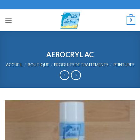
Skip
to
content
0
AEROCRYL AC
ACCUEIL
/
BOUTIQUE
/
PRODUITS DE TRAITEMENTS
/
PEINTURES