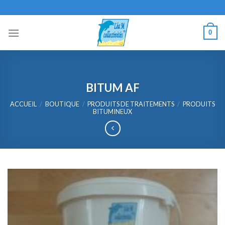
Skip
to
content
0
BITUM AF
ACCUEIL
/
BOUTIQUE
/
PRODUITS DE TRAITEMENTS
/
PRODUITS
BITUMINEUX