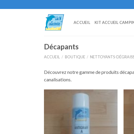
Skip
to
content
ACCUEIL
KIT ACCUEIL CAMPI
Décapants
ACCUEIL
/
BOUTIQUE
/
NETTOYANTS-DÉGRAIS
Découvrez notre gamme de produits décapan
canalisations.