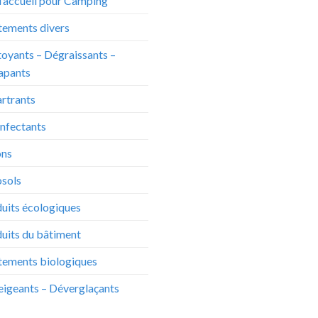
d’accueil pour Camping
tements divers
oyants – Dégraissants –
apants
rtrants
nfectants
ons
sols
uits écologiques
uits du bâtiment
tements biologiques
igeants – Déverglaçants