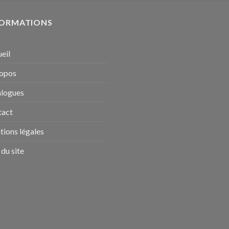
FORMATIONS
eil
ropos
alogues
tact
ions légales
 du site