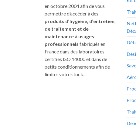
Kit 
en octobre 2004 afin de vous
Trai
permettre d’accéder à des
produits d’hygiène, d’entretien,
Nett
de traitement et de
Déc
maintenance à usages
Déta
professionnels
fabriqués en
France dans des laboratoires
Dési
certifiés ISO 14000 et dans de
Sav
petits conditionnements afin de
limiter votre stock.
Aéro
Prod
Prod
Trai
Déne