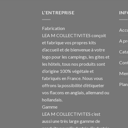
L’ENTREPRISE
IN
Fabrication
Accu
LEA M COLLECTIVITES conçoit
A p
et fabrique vos propres
kits
d’accueil et de bienvenue à votre
Cat
logo pour les campings
, les gites et
Con
les hôtels, tous nos produits sont
d’origine 100% végétale et
Ment
fabriqués en France. Nous vous
Plan
offrons la possibilité d’étiqueter
vos flacons en anglais, allemand ou
hollandais.
Gamme
LEA M COLLECTIVITES c’est
aussi une très large gamme de