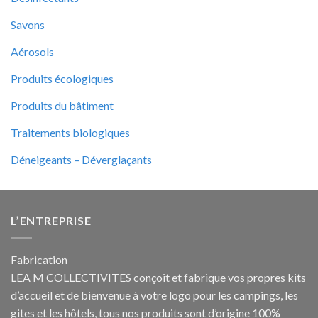
Savons
Aérosols
Produits écologiques
Produits du bâtiment
Traitements biologiques
Déneigeants – Déverglaçants
L’ENTREPRISE
Fabrication
LEA M COLLECTIVITES conçoit et fabrique vos propres
kits
d’accueil et de bienvenue à votre logo pour les campings
, les
gites et les hôtels, tous nos produits sont d’origine 100%