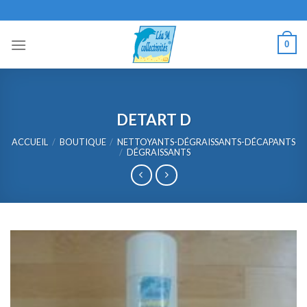
Skip
to
content
0
DETART D
ACCUEIL
/
BOUTIQUE
/
NETTOYANTS-DÉGRAISSANTS-DÉCAPANTS
/
DÉGRAISSANTS