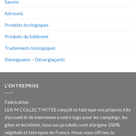
Savons
Aérosols
Produits écologiques
Produits du bâtiment
Traitements biologiques
Déneigeants – Déverglaçants
L’ENTREPRISE
Fabrication
LEA M COLLECTIVITES conçoit et fabrique vos propres
kits
d’accueil et de bienvenue à votre logo pour les campings
, les
gites et les hôtels, tous nos produits sont d’origine 100%
végétale et fabriqués en France. Nous vous offrons la