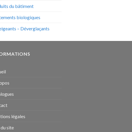
uits du bâtiment
tements biologiques
igeants – Déverglaçants
FORMATIONS
eil
ropos
alogues
tact
ions légales
 du site