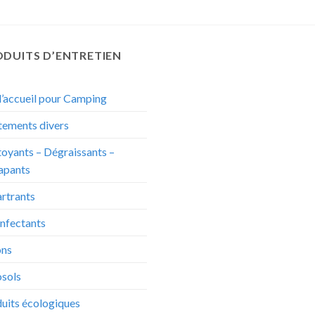
DUITS D’ENTRETIEN
d’accueil pour Camping
tements divers
oyants – Dégraissants –
apants
rtrants
nfectants
ons
sols
uits écologiques