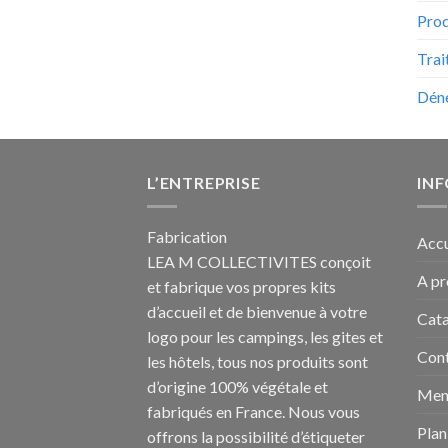
Prod
Trai
Déne
L’ENTREPRISE
IN
Fabrication
Accu
LEA M COLLECTIVITES conçoit
A p
et fabrique vos propres
kits
d’accueil et de bienvenue à votre
Cat
logo pour les campings
, les gites et
Con
les hôtels, tous nos produits sont
d’origine 100% végétale et
Ment
fabriqués en France. Nous vous
Plan
offrons la possibilité d’étiqueter