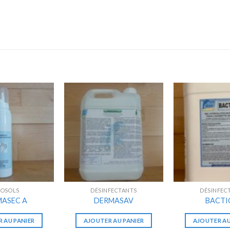
ROSOLS
DÉSINFECTANTS
DÉSINFEC
ASEC A
DERMASAV
BACTI
 AU PANIER
AJOUTER AU PANIER
AJOUTER AU