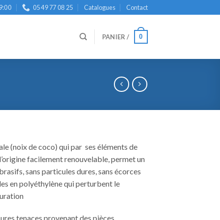
9:00
05 49 77 08 25
Catalogues
Contact
0
PANIER /
le (noix de coco)
qui par ses éléments de
’origine facilement renouvelable, permet un
abrasifs, sans particules dures, sans écorces
les en polyéthylène qui perturbent le
uration
ures tenaces provenant des pièces