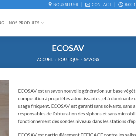
NOUS SITUER
CONTACT
8:00 1
NG
NOS PRODUITS
ECOSAV
ACCUEIL
/
BOUTIQUE
/
SAVONS
ECOSAV est un savon nouvelle génération sur base végéta
composition à propriétés adoucissantes, et à dominante d
usage fréquent
.
ECOSAV
est garanti sans solvants, sans 
responsables de l’obturation des siphons et sans microbil
fonctionnement des sondes niveaux dans les stations d’ép
ECOSAV est particulièrement EFFICACE contre les saliss